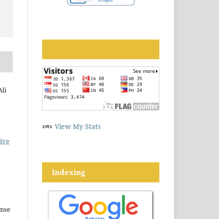
Ali
View My Stats
ive
Indexing
ense