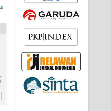
.0
e
0