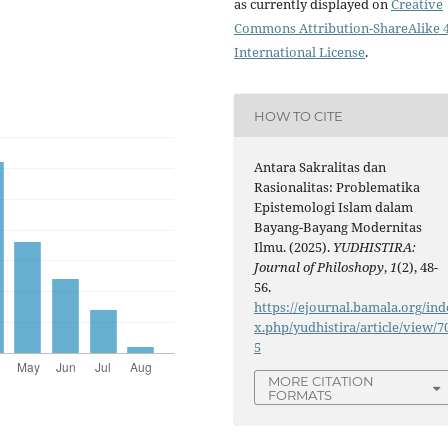
as currently displayed on
Creative
Commons Attribution-ShareAlike 4
International License
.
HOW TO CITE
Antara Sakralitas dan
Rasionalitas: Problematika
Epistemologi Islam dalam
Bayang-Bayang Modernitas
Ilmu. (2025).
YUDHISTIRA:
Journal of Philoshopy
,
1
(2), 48-
56.
https://ejournal.bamala.org/ind
x.php/yudhistira/article/view/7
5
MORE CITATION
FORMATS