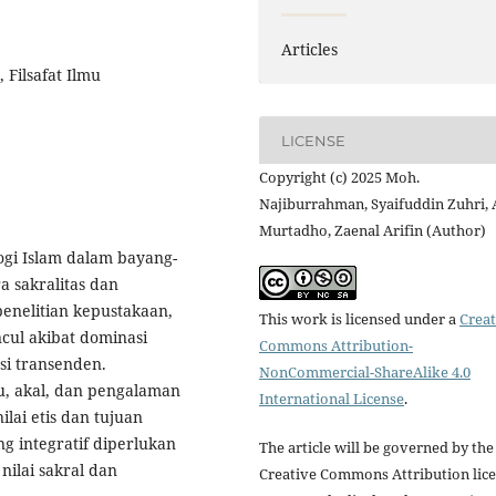
Articles
 Filsafat Ilmu
LICENSE
Copyright (c) 2025 Moh.
Najiburrahman, Syaifuddin Zuhri, 
Murtadho, Zaenal Arifin (Author)
logi Islam dalam bayang-
a sakralitas dan
penelitian kepustakaan,
This work is licensed under a
Creat
ul akibat dominasi
Commons Attribution-
i transenden.
NonCommercial-ShareAlike 4.0
u, akal, dan pengalaman
International License
.
ilai etis dan tujuan
g integratif diperlukan
The article will be governed by the
nilai sakral dan
Creative Commons Attribution lic