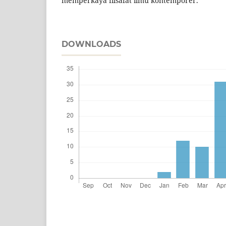
memperkaya filsafat ilmu kontemporer.
DOWNLOADS