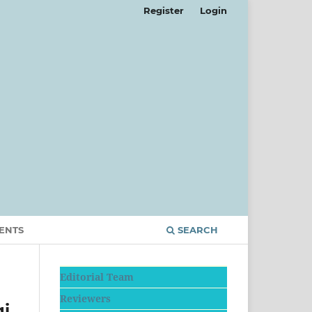
Register
Login
ENTS
SEARCH
Editorial Team
Reviewers
gi