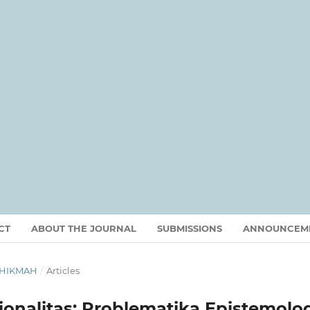
CT
ABOUT THE JOURNAL
SUBMISSIONS
ANNOUNCEM
T HIKMAH
/
Articles
ionalitas: Problematika Epistemolo