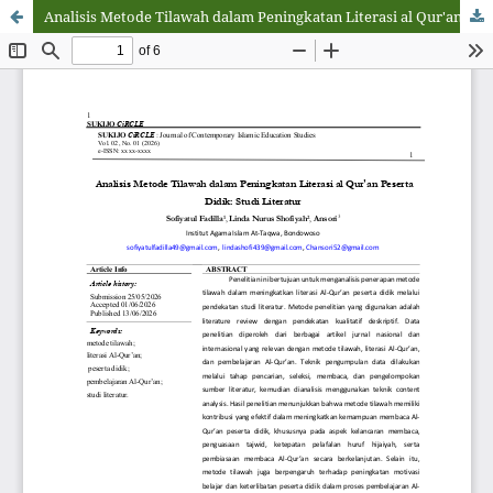
Analisis Metode Tilawah dalam Peningkatan Literasi al Qur'an Peserta Didik: Studi Literatur