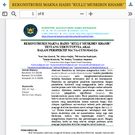
REKONSTRUKSI MAKNA HADIS "KULLU MUSKIRIN KHAMR" TENTANG TERTUTUPNYA AKAL DALAM PERSPEKTIF MA'NA-CUM-MAGZA