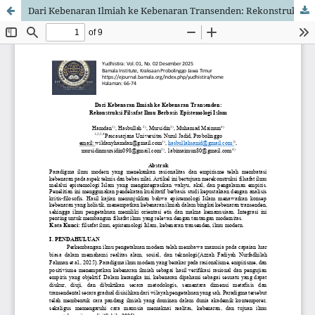
Dari Kebenaran Ilmiah ke Kebenaran Transenden: Rekonstruksi Filsafat Ilmu Berbasis Epistemologi Islam