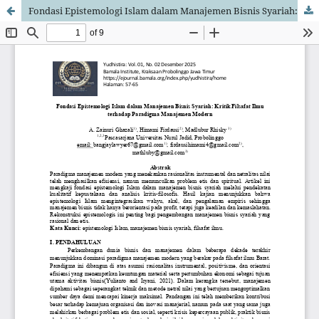
Fondasi Epistemologi Islam dalam Manajemen Bisnis Syariah: Kritik Filsafat Ilmu terhadap Paradigma Manajemen Modern