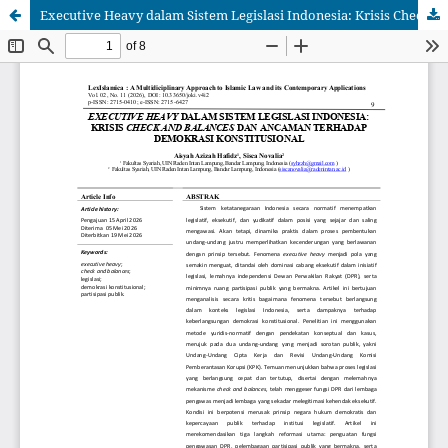
Executive Heavy dalam Sistem Legislasi Indonesia: Krisis Check and Balances dan Ancaman terhadap Demokrasi Konstitusional